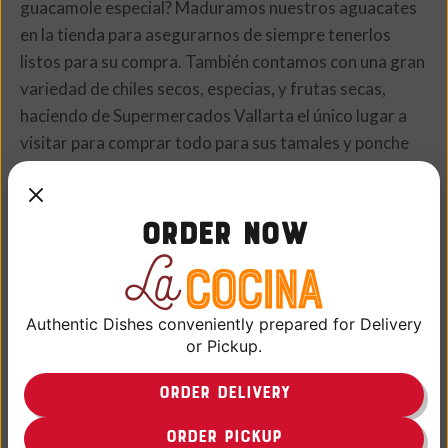
guacamole especial? Maduramos nuestros aguacates
en la tienda para asegurarnos de siempre tenerlos
listos para su compra. También contamos con una gran
variedad de chiles secos, especias, y frutas secas,
haciendo de Supermercados Vallarta el único lugar a
visitar para comprar todo para sus tamales y ponche
Navideño durante las fiestas.
Order Now
USTED TAMBIÉN PODRÍA ESTAR INTERESADO
EN
Authentic Dishes conveniently prepared for Delivery
or Pickup.
ORDER DELIVERY
ORDER PICKUP