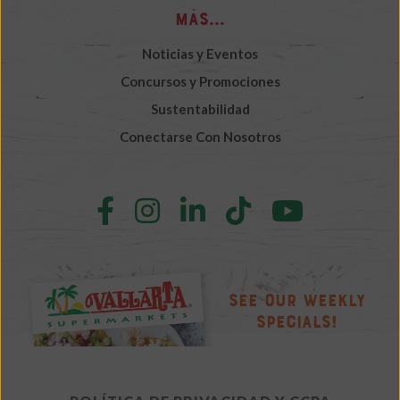
Más...
Noticias y Eventos
Concursos y Promociones
Sustentabilidad
Conectarse Con Nosotros
Follow
Follow
Follow
Follow
Follow
us
us
us
us
us
on
on
on
on
on
Facebook
Instagram
LinkedIn
TikTok
YouTube
See Our Weekly
Specials!